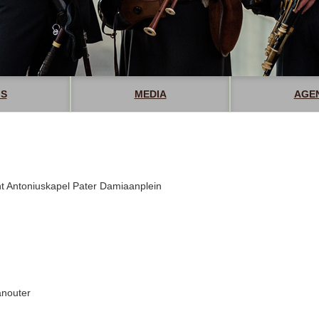
S
MEDIA
AGE
nt Antoniuskapel Pater Damiaanplein
anouter