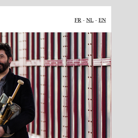
FR
-
NL
-
EN